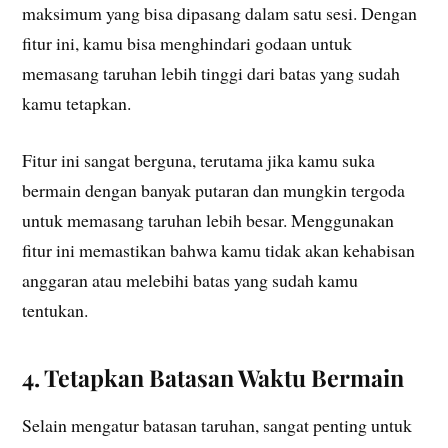
maksimum yang bisa dipasang dalam satu sesi. Dengan
fitur ini, kamu bisa menghindari godaan untuk
memasang taruhan lebih tinggi dari batas yang sudah
kamu tetapkan.
Fitur ini sangat berguna, terutama jika kamu suka
bermain dengan banyak putaran dan mungkin tergoda
untuk memasang taruhan lebih besar. Menggunakan
fitur ini memastikan bahwa kamu tidak akan kehabisan
anggaran atau melebihi batas yang sudah kamu
tentukan.
4. Tetapkan Batasan Waktu Bermain
Selain mengatur batasan taruhan, sangat penting untuk