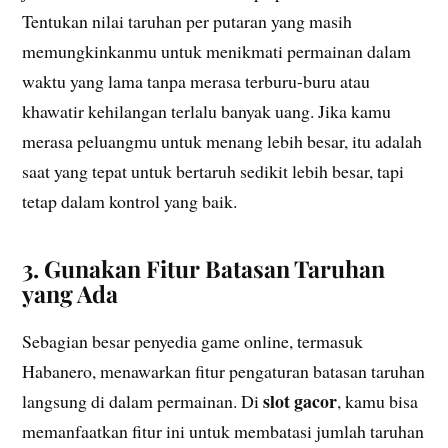
Tentukan nilai taruhan per putaran yang masih
memungkinkanmu untuk menikmati permainan dalam
waktu yang lama tanpa merasa terburu-buru atau
khawatir kehilangan terlalu banyak uang. Jika kamu
merasa peluangmu untuk menang lebih besar, itu adalah
saat yang tepat untuk bertaruh sedikit lebih besar, tapi
tetap dalam kontrol yang baik.
3. Gunakan Fitur Batasan Taruhan
yang Ada
Sebagian besar penyedia game online, termasuk
Habanero, menawarkan fitur pengaturan batasan taruhan
slot gacor
langsung di dalam permainan. Di
, kamu bisa
memanfaatkan fitur ini untuk membatasi jumlah taruhan