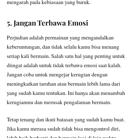
mengarah pada kebiasaan yang buruk.
5. Jangan Terbawa Emosi
Perjudian adalah permainan yang mengandalkan
keberuntungan, dan tidak selalu kamu bisa menang
setiap kali bermain. Salah satu hal yang penting untuk
diingat adalah untuk tidak terbawa emosi saat kalah.
Jangan coba untuk mengejar kerugian dengan
meningkatkan taruhan atau bermain lebih lama dari
yang sudah kamu tentukan. Ini hanya akan menambah
kerugianmu dan merusak pengalaman bermain.
Tetap tenang dan ikuti batasan yang sudah kamu buat.
Jika kamu merasa sudah tidak bisa mengontrol diri,
lebih baik berhenti dan bermain lagi di lain waktu.