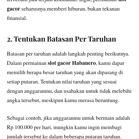
gacor
seharusnya memberi hiburan, bukan tekanan
finansial.
2. Tentukan Batasan Per Taruhan
Batasan per taruhan adalah langkah penting berikutnya.
slot gacor Habanero
Dalam permainan
, kamu dapat
memilih berapa besar taruhan yang akan dipasang di
setiap putaran. Tentukan nilai taruhan yang sesuai
dengan anggaranmu, dan usahakan untuk tidak melebihi
angka tersebut, meskipun kamu merasa beruntung.
Sebagai contoh, jika anggaranmu untuk bermain adalah
Rp 100.000 per hari, mungkin kamu ingin membagi
jumlah tersebut ke dalam beberapa putaran taruhan.