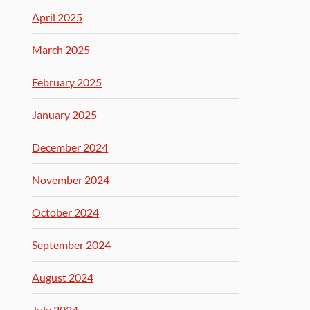
April 2025
March 2025
February 2025
January 2025
December 2024
November 2024
October 2024
September 2024
August 2024
July 2024