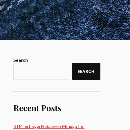
Search
SEARCH
Recent Posts
RTP Tertinggi Habanero Minggu Ini: