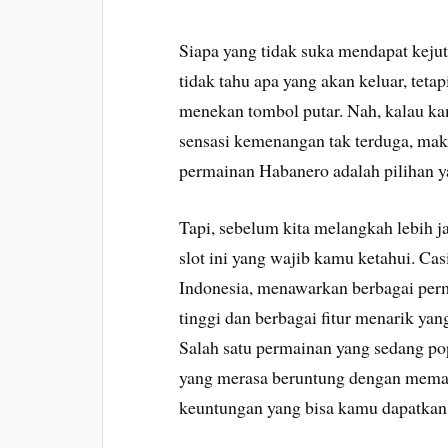
Siapa yang tidak suka mendapat kejut
tidak tahu apa yang akan keluar, teta
menekan tombol putar. Nah, kalau k
sensasi kemenangan tak terduga, ma
permainan Habanero adalah pilihan ya
Tapi, sebelum kita melangkah lebih j
slot ini yang wajib kamu ketahui. Cas
Indonesia, menawarkan berbagai perm
tinggi dan berbagai fitur menarik y
Salah satu permainan yang sedang po
yang merasa beruntung dengan memaink
keuntungan yang bisa kamu dapatkan? 