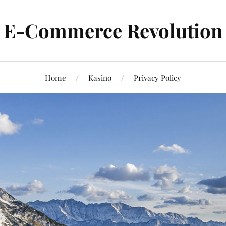
E-Commerce Revolution
Home
Kasino
Privacy Policy