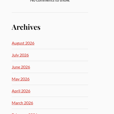
Archives
August 2026
July 2026
June 2026
May 2026
April 2026
March 2026