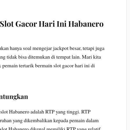
lot Gacor Hari Ini Habanero
kan hanya soal mengejar jackpot besar, tetapi juga
 tidak bisa ditemukan di tempat lain. Mari kita
pemain tertarik bermain slot gacor hari ini di
untungkan
 slot Habanero adalah RTP yang tinggi. RTP
l taruhan yang dikembalikan kepada pemain dalam
 slot Habanero dikenal memiliki RTP yang relatif