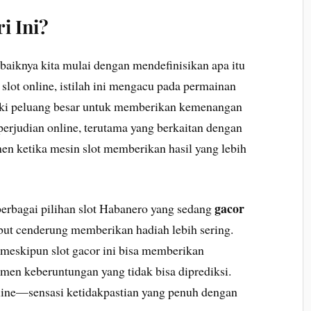
i Ini?
aiknya kita mulai dengan mendefinisikan apa itu
 slot online, istilah ini mengacu pada permainan
liki peluang besar untuk memberikan kemenangan
perjudian online, terutama yang berkaitan dengan
en ketika mesin slot memberikan hasil yang lebih
gacor
erbagai pilihan slot Habanero yang sedang
sebut cenderung memberikan hadiah lebih sering.
meskipun slot gacor ini bisa memberikan
emen keberuntungan yang tidak bisa diprediksi.
nline—sensasi ketidakpastian yang penuh dengan