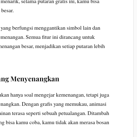
menarik, selama putaran gratis ini, kamu bisa
besar.
yang berfungsi menggantikan simbol lain dan
enangan. Semua fitur ini dirancang untuk
nangan besar, menjadikan setiap putaran lebih
ang Menyenangkan
ukan hanya soal mengejar kemenangan, tetapi juga
enangkan. Dengan grafis yang memukau, animasi
ainan terasa seperti sebuah petualangan. Ditambah
ang bisa kamu coba, kamu tidak akan merasa bosan