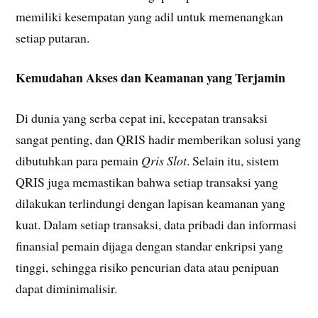
memiliki kesempatan yang adil untuk memenangkan
setiap putaran.
Kemudahan Akses dan Keamanan yang Terjamin
Di dunia yang serba cepat ini, kecepatan transaksi
sangat penting, dan QRIS hadir memberikan solusi yang
dibutuhkan para pemain
Qris Slot
. Selain itu, sistem
QRIS juga memastikan bahwa setiap transaksi yang
dilakukan terlindungi dengan lapisan keamanan yang
kuat. Dalam setiap transaksi, data pribadi dan informasi
finansial pemain dijaga dengan standar enkripsi yang
tinggi, sehingga risiko pencurian data atau penipuan
dapat diminimalisir.