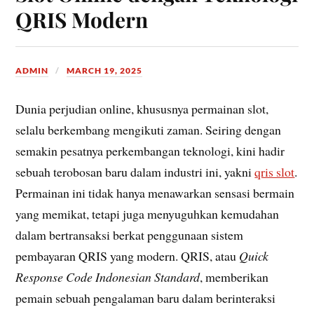
QRIS Modern
ADMIN
MARCH 19, 2025
Dunia perjudian online, khususnya permainan slot,
selalu berkembang mengikuti zaman. Seiring dengan
semakin pesatnya perkembangan teknologi, kini hadir
sebuah terobosan baru dalam industri ini, yakni
qris slot
.
Permainan ini tidak hanya menawarkan sensasi bermain
yang memikat, tetapi juga menyuguhkan kemudahan
dalam bertransaksi berkat penggunaan sistem
pembayaran QRIS yang modern. QRIS, atau
Quick
Response Code Indonesian Standard
, memberikan
pemain sebuah pengalaman baru dalam berinteraksi