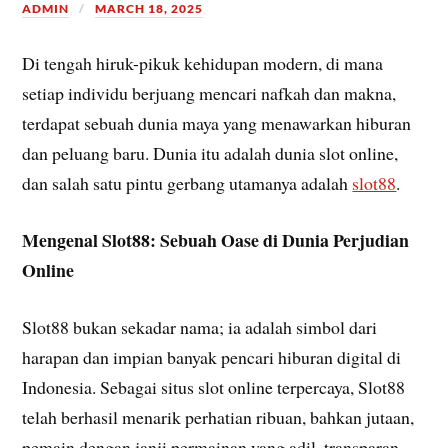
ADMIN
MARCH 18, 2025
Di tengah hiruk-pikuk kehidupan modern, di mana
setiap individu berjuang mencari nafkah dan makna,
terdapat sebuah dunia maya yang menawarkan hiburan
dan peluang baru. Dunia itu adalah dunia slot online,
dan salah satu pintu gerbang utamanya adalah
slot88
.
Mengenal Slot88: Sebuah Oase di Dunia Perjudian
Online
Slot88 bukan sekadar nama; ia adalah simbol dari
harapan dan impian banyak pencari hiburan digital di
Indonesia. Sebagai situs slot online terpercaya, Slot88
telah berhasil menarik perhatian ribuan, bahkan jutaan,
pemain dengan janji permainan yang adil, transparan,