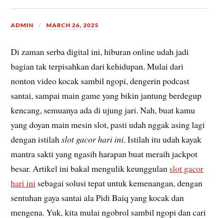
ADMIN
MARCH 26, 2025
Di zaman serba digital ini, hiburan online udah jadi
bagian tak terpisahkan dari kehidupan. Mulai dari
nonton video kocak sambil ngopi, dengerin podcast
santai, sampai main game yang bikin jantung berdegup
kencang, semuanya ada di ujung jari. Nah, buat kamu
yang doyan main mesin slot, pasti udah nggak asing lagi
dengan istilah
slot gacor hari ini
. Istilah itu udah kayak
mantra sakti yang ngasih harapan buat meraih jackpot
besar. Artikel ini bakal mengulik keunggulan
slot gacor
hari ini
sebagai solusi tepat untuk kemenangan, dengan
sentuhan gaya santai ala Pidi Baiq yang kocak dan
mengena. Yuk, kita mulai ngobrol sambil ngopi dan cari