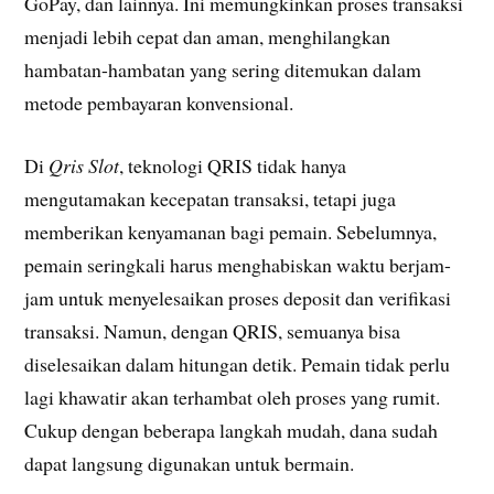
GoPay, dan lainnya. Ini memungkinkan proses transaksi
menjadi lebih cepat dan aman, menghilangkan
hambatan-hambatan yang sering ditemukan dalam
metode pembayaran konvensional.
Di
Qris Slot
, teknologi QRIS tidak hanya
mengutamakan kecepatan transaksi, tetapi juga
memberikan kenyamanan bagi pemain. Sebelumnya,
pemain seringkali harus menghabiskan waktu berjam-
jam untuk menyelesaikan proses deposit dan verifikasi
transaksi. Namun, dengan QRIS, semuanya bisa
diselesaikan dalam hitungan detik. Pemain tidak perlu
lagi khawatir akan terhambat oleh proses yang rumit.
Cukup dengan beberapa langkah mudah, dana sudah
dapat langsung digunakan untuk bermain.