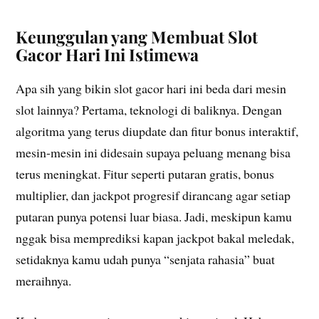
Keunggulan yang Membuat Slot
Gacor Hari Ini Istimewa
Apa sih yang bikin slot gacor hari ini beda dari mesin
slot lainnya? Pertama, teknologi di baliknya. Dengan
algoritma yang terus diupdate dan fitur bonus interaktif,
mesin-mesin ini didesain supaya peluang menang bisa
terus meningkat. Fitur seperti putaran gratis, bonus
multiplier, dan jackpot progresif dirancang agar setiap
putaran punya potensi luar biasa. Jadi, meskipun kamu
nggak bisa memprediksi kapan jackpot bakal meledak,
setidaknya kamu udah punya “senjata rahasia” buat
meraihnya.