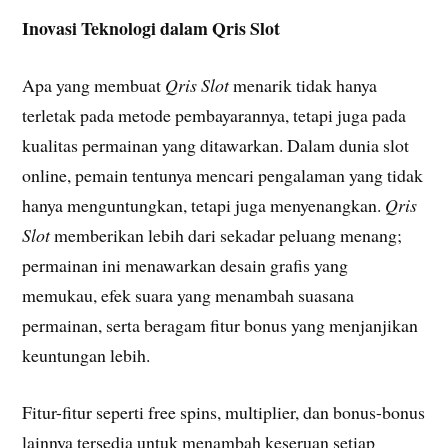
Inovasi Teknologi dalam Qris Slot
Apa yang membuat
Qris Slot
menarik tidak hanya
terletak pada metode pembayarannya, tetapi juga pada
kualitas permainan yang ditawarkan. Dalam dunia slot
online, pemain tentunya mencari pengalaman yang tidak
hanya menguntungkan, tetapi juga menyenangkan.
Qris
Slot
memberikan lebih dari sekadar peluang menang;
permainan ini menawarkan desain grafis yang
memukau, efek suara yang menambah suasana
permainan, serta beragam fitur bonus yang menjanjikan
keuntungan lebih.
Fitur-fitur seperti free spins, multiplier, dan bonus-bonus
lainnya tersedia untuk menambah keseruan setiap