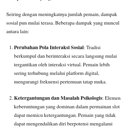
Seiring dengan meningkatnya jumlah pemain, dampak
sosial pun mulai terasa.
Beberapa dampak yang muncul
antara lain:
Perubahan Pola Interaksi Sosial
:
Tradisi
berkumpul dan berinteraksi secara langsung mulai
tergantikan oleh interaksi virtual.
Pemain lebih
sering terhubung melalui platform digital,
mengurangi frekuensi pertemuan tatap muka.
​
Ketergantungan dan Masalah Psikologis
:
Elemen
keberuntungan yang dominan dalam permainan slot
dapat memicu ketergantungan.
Pemain yang tidak
dapat mengendalikan diri berpotensi mengalami