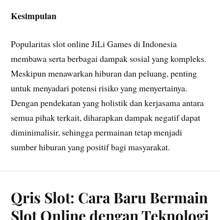
Kesimpulan
Popularitas slot online JiLi Games di Indonesia
membawa serta berbagai dampak sosial yang kompleks.
Meskipun menawarkan hiburan dan peluang, penting
untuk menyadari potensi risiko yang menyertainya.
Dengan pendekatan yang holistik dan kerjasama antara
semua pihak terkait, diharapkan dampak negatif dapat
diminimalisir, sehingga permainan tetap menjadi
sumber hiburan yang positif bagi masyarakat.
Qris Slot: Cara Baru Bermain
Slot Online dengan Teknologi