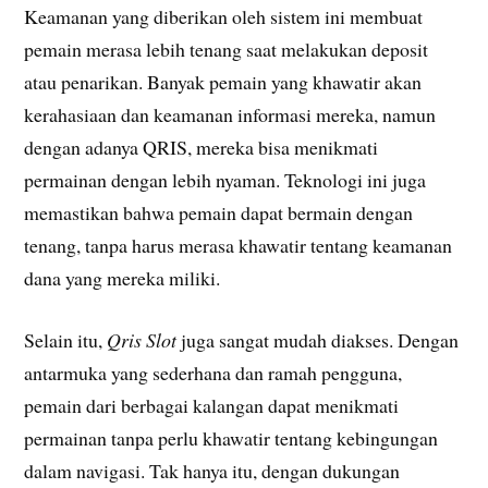
Keamanan yang diberikan oleh sistem ini membuat
pemain merasa lebih tenang saat melakukan deposit
atau penarikan. Banyak pemain yang khawatir akan
kerahasiaan dan keamanan informasi mereka, namun
dengan adanya QRIS, mereka bisa menikmati
permainan dengan lebih nyaman. Teknologi ini juga
memastikan bahwa pemain dapat bermain dengan
tenang, tanpa harus merasa khawatir tentang keamanan
dana yang mereka miliki.
Selain itu,
Qris Slot
juga sangat mudah diakses. Dengan
antarmuka yang sederhana dan ramah pengguna,
pemain dari berbagai kalangan dapat menikmati
permainan tanpa perlu khawatir tentang kebingungan
dalam navigasi. Tak hanya itu, dengan dukungan