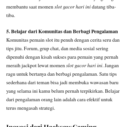
membantu saat momen
slot gacor hari ini
datang tiba-
tiba.
5. Belajar dari Komunitas dan Berbagi Pengalaman
Komunitas pemain slot itu penuh dengan cerita seru dan
tips jitu. Forum, grup chat, dan media sosial sering
dipenuhi dengan kisah sukses para pemain yang pernah
meraih jackpot lewat momen
slot gacor hari ini
. Jangan
ragu untuk bertanya dan berbagi pengalaman. Satu tips
sederhana dari teman bisa jadi membuka wawasan baru
yang selama ini kamu belum pernah terpikirkan. Belajar
dari pengalaman orang lain adalah cara efektif untuk
terus mengasah strategi.
Inovasi dari Hacksaw Gaming