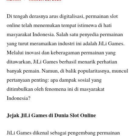
Di tengah derasnya arus digitalisasi, permainan slot
online telah menemukan tempat istimewa di hati
masyarakat Indonesia.
Salah satu penyedia permainan
yang turut meramaikan industri ini adalah JiLi Games.
Melalui inovasi dan keberagaman permainan yang
ditawarkan, JiLi Games berhasil menarik perhatian
banyak pemain.
Namun, di balik popularitasnya, muncul
pertanyaan penting:
apa dampak sosial yang
ditimbulkan oleh fenomena ini di masyarakat
Indonesia?​
Jejak JiLi Games di Dunia Slot Online
JiLi Games dikenal sebagai pengembang permainan