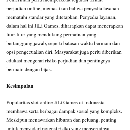
perjudian online, memastikan bahwa penyedia layanan
mematuhi standar yang ditetapkan.
Penyedia layanan,
dalam hal ini JiLi Games, diharapkan dapat menerapkan
fitur-fitur yang mendukung permainan yang
bertanggung jawab, seperti batasan waktu bermain dan
opsi pengecualian diri.
Masyarakat juga perlu diberikan
edukasi mengenai risiko perjudian dan pentingnya
bermain dengan bijak.
Kesimpulan
Popularitas slot online JiLi Games di Indonesia
membawa serta berbagai dampak sosial yang kompleks.
Meskipun menawarkan hiburan dan peluang, penting
untuk menyadari potensi risiko yang menyertainya.