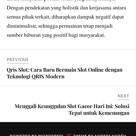
Dengan pendekatan yang holistik dan kerjasama antara
semua pihak terkait, diharapkan dampak negatif dapat
diminimalisir, sehingga permainan tetap menjadi
sumber hiburan yang positif bagi masyarakat.
PREVIOUS
Qris Slot: Cara Baru Bermain Slot Online dengan
Teknologi QRIS Modern
NEXT
Menggali Keunggulan Slot Gacor Hari Ini: Solusi
Tepat untuk Kemenangan
&
POWERED BY
WORDPRESS
THEME BY
ANDERS NORÉN