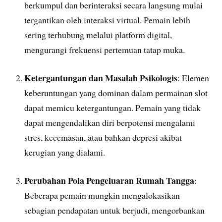
berkumpul dan berinteraksi secara langsung mulai
tergantikan oleh interaksi virtual.
Pemain lebih
sering terhubung melalui platform digital,
mengurangi frekuensi pertemuan tatap muka.
​
Ketergantungan dan Masalah Psikologis
:
Elemen
keberuntungan yang dominan dalam permainan slot
dapat memicu ketergantungan.
Pemain yang tidak
dapat mengendalikan diri berpotensi mengalami
stres, kecemasan, atau bahkan depresi akibat
kerugian yang dialami.
Perubahan Pola Pengeluaran Rumah Tangga
:
Beberapa pemain mungkin mengalokasikan
sebagian pendapatan untuk berjudi, mengorbankan