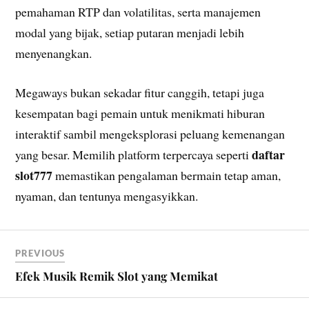
pemahaman RTP dan volatilitas, serta manajemen
modal yang bijak, setiap putaran menjadi lebih
menyenangkan.
Megaways bukan sekadar fitur canggih, tetapi juga
kesempatan bagi pemain untuk menikmati hiburan
interaktif sambil mengeksplorasi peluang kemenangan
daftar
yang besar. Memilih platform terpercaya seperti
slot777
memastikan pengalaman bermain tetap aman,
nyaman, dan tentunya mengasyikkan.
PREVIOUS
Efek Musik Remik Slot yang Memikat