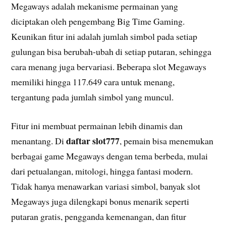
Megaways adalah mekanisme permainan yang
diciptakan oleh pengembang Big Time Gaming.
Keunikan fitur ini adalah jumlah simbol pada setiap
gulungan bisa berubah-ubah di setiap putaran, sehingga
cara menang juga bervariasi. Beberapa slot Megaways
memiliki hingga 117.649 cara untuk menang,
tergantung pada jumlah simbol yang muncul.
Fitur ini membuat permainan lebih dinamis dan
daftar slot777
menantang. Di
, pemain bisa menemukan
berbagai game Megaways dengan tema berbeda, mulai
dari petualangan, mitologi, hingga fantasi modern.
Tidak hanya menawarkan variasi simbol, banyak slot
Megaways juga dilengkapi bonus menarik seperti
putaran gratis, pengganda kemenangan, dan fitur