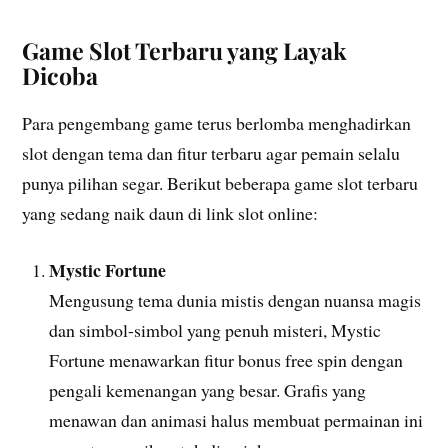
Game Slot Terbaru yang Layak
Dicoba
Para pengembang game terus berlomba menghadirkan
slot dengan tema dan fitur terbaru agar pemain selalu
punya pilihan segar. Berikut beberapa game slot terbaru
yang sedang naik daun di link slot online:
Mystic Fortune
Mengusung tema dunia mistis dengan nuansa magis
dan simbol-simbol yang penuh misteri, Mystic
Fortune menawarkan fitur bonus free spin dengan
pengali kemenangan yang besar. Grafis yang
menawan dan animasi halus membuat permainan ini