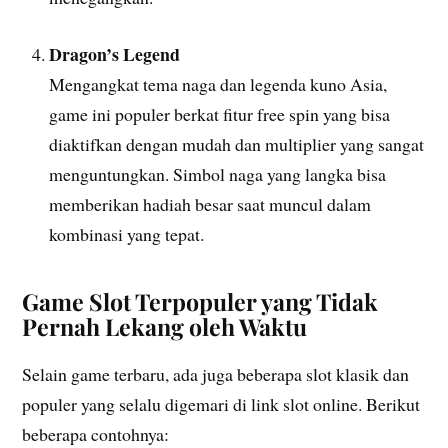
Dragon’s Legend
Mengangkat tema naga dan legenda kuno Asia,
game ini populer berkat fitur free spin yang bisa
diaktifkan dengan mudah dan multiplier yang sangat
menguntungkan. Simbol naga yang langka bisa
memberikan hadiah besar saat muncul dalam
kombinasi yang tepat.
Game Slot Terpopuler yang Tidak
Pernah Lekang oleh Waktu
Selain game terbaru, ada juga beberapa slot klasik dan
populer yang selalu digemari di link slot online. Berikut
beberapa contohnya: